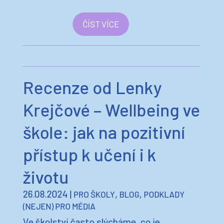
ČÍST VÍCE
Recenze od Lenky
Krejčové – Wellbeing ve
škole: jak na pozitivní
přístup k učení i k
životu
26.08.2024
|
,
,
PRO ŠKOLY
BLOG
PODKLADY
(NEJEN) PRO MÉDIA
Ve školství často slýcháme, co je