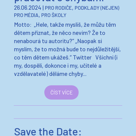
26.06.2024
|
,
PRO RODIČE
PODKLADY (NEJEN)
,
PRO MÉDIA
PRO ŠKOLY
Motto: „Hele, takže myslíš, že můžu těm
dětem přiznat, že něco nevím? Že to
nenabourá tu autoritu?“ „Naopak si
myslím, že to možná bude to nejdůležitější,
co těm dětem ukážeš.“ Twitter Všichni (i
my, dospělí, dokonce i my, učitelé a
vzdělavatelé) děláme chyby...
ČÍST VÍCE
Save the Date: