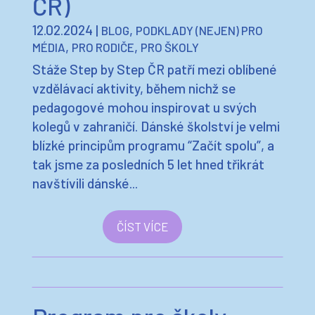
ČR)
12.02.2024
|
,
BLOG
PODKLADY (NEJEN) PRO
,
,
MÉDIA
PRO RODIČE
PRO ŠKOLY
Stáže Step by Step ČR patří mezi oblíbené
vzdělávací aktivity, během nichž se
pedagogové mohou inspirovat u svých
kolegů v zahraničí. Dánské školství je velmi
blízké principům programu “Začít spolu”, a
tak jsme za posledních 5 let hned třikrát
navštívili dánské...
ČÍST VÍCE