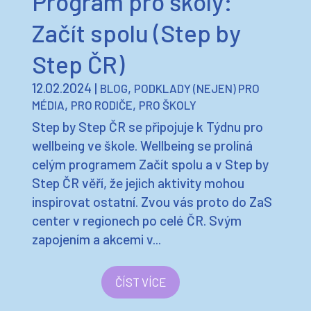
Program pro školy:
Začít spolu (Step by
Step ČR)
12.02.2024
|
,
BLOG
PODKLADY (NEJEN) PRO
,
,
MÉDIA
PRO RODIČE
PRO ŠKOLY
Step by Step ČR se připojuje k Týdnu pro
wellbeing ve škole. Wellbeing se prolíná
celým programem Začít spolu a v Step by
Step ČR věří, že jejich aktivity mohou
inspirovat ostatní. Zvou vás proto do ZaS
center v regionech po celé ČR. Svým
zapojením a akcemi v...
ČÍST VÍCE