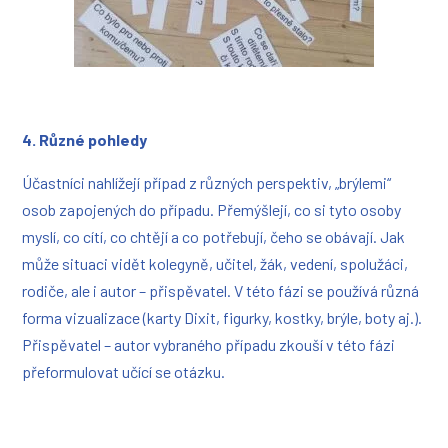
4. Různé pohledy
Účastníci nahlížejí případ z různých perspektiv, „brýlemi“
osob zapojených do případu. Přemýšlejí, co si tyto osoby
myslí, co cítí, co chtějí a co potřebují, čeho se obávají. Jak
může situaci vidět kolegyně, učitel, žák, vedení, spolužáci,
rodiče, ale i autor – přispěvatel. V této fázi se používá různá
forma vizualizace (karty Dixit, figurky, kostky, brýle, boty aj.).
Přispěvatel – autor vybraného případu zkouší v této fázi
přeformulovat učící se otázku.