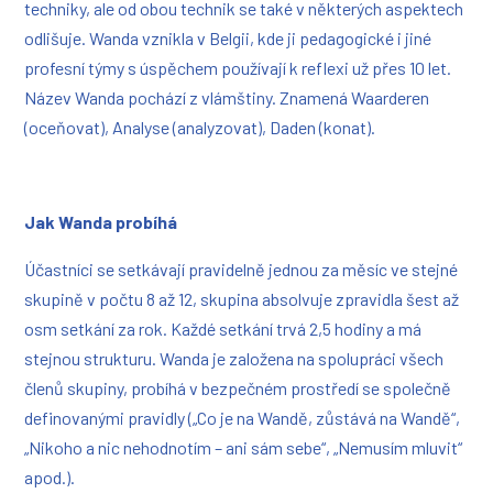
techniky, ale od obou technik se také v některých aspektech
odlišuje. Wanda vznikla v Belgii, kde ji pedagogické i jiné
profesní týmy s úspěchem používají k reflexi už přes 10 let
.
Název Wanda pochází z vlámštiny. Znamená Waarderen
(oceňovat), Analyse (analyzovat), Daden (konat).
Jak Wanda probíhá
Účastníci se setkávají pravidelně jednou za měsíc ve stejné
skupině v počtu 8 až 12, skupina absolvuje zpravidla šest až
osm setkání za rok. Každé setkání trvá 2,5 hodiny a má
stejnou strukturu. Wanda je založena na spolupráci všech
členů skupiny, probíhá v bezpečném prostředí se společně
definovanými pravidly („Co je na Wandě, zůstává na Wandě“,
„Nikoho a nic nehodnotím – ani sám sebe“, „Nemusím mluvit“
apod.).