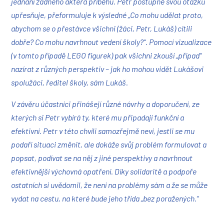
jednání žádného aktéra příběhu. Petr postupně svou otázku
upřesňuje, přeformuluje k výsledné „Co mohu udělat proto,
abychom se o přestávce všichni (žáci, Petr, Lukáš) cítili
dobře? Co mohu navrhnout vedení školy?“. Pomocí vizualizace
(v tomto případě LEGO figurek) pak všichni zkouší „případ“
nazírat z různých perspektiv – jak ho mohou vidět Lukášovi
spolužáci, ředitel školy, sám Lukáš.
V závěru účastníci přinášejí různé návrhy a doporučení, ze
kterých si Petr vybírá ty, které mu připadají funkční a
efektivní. Petr v této chvíli samozřejmě neví, jestli se mu
podaří situaci změnit, ale dokáže svůj problém formulovat a
popsat, podívat se na něj z jiné perspektivy a navrhnout
efektivnější výchovná opatření. Díky solidaritě a podpoře
ostatních si uvědomil, že není na problémy sám a že se může
vydat na cestu, na které bude jeho třída „bez poražených.“