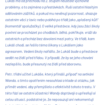
Lukáš má od přechodu na 2. stupeň neustálé výchovné
problémy, a to zejména o přestávkách. Ruší ostatní hlasitým
sdělováním zážitků, a pokud mu nevěnují pozornost, shazuje
ostatním věci z lavic nebo pobíhá po třídě jako „splašený kůň“
(komentář spolužačky). O velké přestávce, kdy jsou žáci školy
povinni se procházet po chodbách, běhá, pokřikuje, vráží do
ostatních a přechází bez dovolení mezi patry. Ve třídě, kam
Lukáš chodí, se řešilo téma šikany s Lukášem jako
agresorem. Vedení školy nařídilo, že Lukáš bude o přestávce
sedět na židli před třídou. V případě, že by se jeho chování
nezlepšilo, bude přesunutý na židli před sborovnu.
Petr, třídní učitel Lukáše, který přináší „případ“ na setkání
Wanda, s tímto opatřením nesouhlasí a klade si otázku, jak
přimět vedení, aby přemýšlelo o efektivitě tohoto trestu. V
této fázi se ostatní účastníci Wandy doptávají a upřesňují si
celou situaci, podstatné je, že neposuzují ani nekomentují