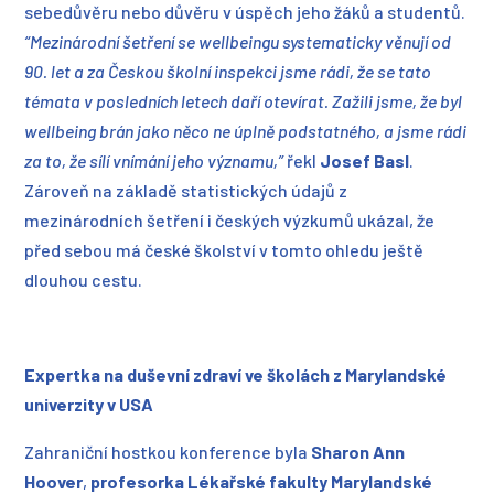
sebedůvěru nebo důvěru v úspěch jeho žáků a studentů.
“Mezinárodní šetření se wellbeingu systematicky věnují od
90. let a za Českou školní inspekci jsme rádi, že se tato
témata v posledních letech daří otevírat. Zažili jsme, že byl
wellbeing brán jako něco ne úplně podstatného, a jsme rádi
za to, že sílí vnímání jeho významu,”
řekl
Josef Basl
.
Zároveň na základě statistických údajů z
mezinárodních šetření i českých výzkumů ukázal, že
před sebou má české školství v tomto ohledu ještě
dlouhou cestu.
Expertka na duševní zdraví ve školách z Marylandské
univerzity v USA
Zahraniční hostkou konference byla
Sharon Ann
Hoover
,
profesorka Lékařské fakulty Marylandské