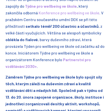
zapojily do
Týdne pro wellbeing ve škole
, který
zakončila odborná
Konference pro wellbeing ve škole
. V
pražském Centru současného umění DOX se při této
příležitosti
setkalo téměř 200 účastnic a účastníků
, z
velké části vyučujících. Většina se alespoň symbolicky
oblékla do fialové
, barvy duševního zdraví, která
provázela Týden pro wellbeing ve škole od začátku až do
konce. Iniciátorem Týdne pro wellbeing ve škole a
organizátorem Konference bylo
Partnerství pro
vzdělávání 2030+
.
Záměrem Týdne pro wellbeing ve škole bylo spojit síly
těch, kterým záleží na duševním zdraví a kvalitě
vzdělávání dětí a mladých lidí. Společně pak v týdnu od
13. do 20. února zapojené organizace, školy, instituce i
jednotlivci zorganizovali desítky aktivit, workshopů,
seminářů a vzdělávacích kampaní, kterými upozornili