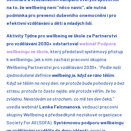
na to, že wellbeing není “něco navíc”, ale nutná
podmínka pro prevenci duševního onemocnění i pro
efektivní vzdělávání u dětí a mladých lidí.
Aktivity Týdne pro wellbeing ve škole za Partnerství
pro vzdělávání 2030+ odstartoval
webinář Podpora
wellbeingu ve škole
, který představil systémový přístup
k wellbeingu, jak s ním zachází pracovní skupina
Wellbeing Partnerství pro vzdělávání 2030+.
“Podle naší
zjednodušené definice
wellbeing je, když se ráno těším.
Když se těším na nový den, ne protože bude pohodový a bez
stresu, protože to často nejde, ale protože věřím, že ho
zvládnu. Nevstávám se strachem, co mě ten den čeká,”
uvedla webinář
Lenka Felcmanová
, vedoucí pracovní
skupiny Wellbeing a předsedkyně neziskové organizace
Society For All (SOFA).
Systémovou podporu wellbeingu
ve vzdělávání rozdělila do dvou oblastí:
první je