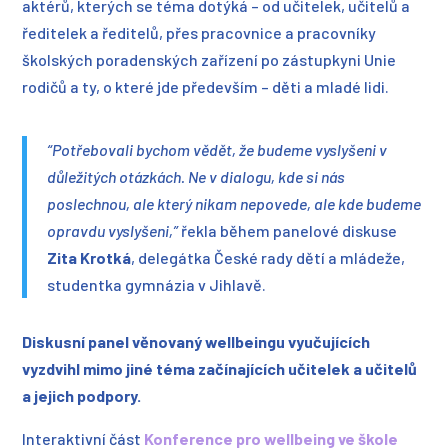
aktérů, kterých se téma dotýká – od učitelek, učitelů a
ředitelek a ředitelů, přes pracovnice a pracovníky
školských poradenských zařízení po zástupkyni Unie
rodičů a ty, o které jde především – děti a mladé lidi.
“Potřebovali bychom vědět, že budeme vyslyšeni v
důležitých otázkách. Ne v dialogu, kde si nás
poslechnou, ale který nikam nepovede, ale kde budeme
opravdu vyslyšeni,”
řekla během panelové diskuse
Zita Krotká
, delegátka České rady dětí a mládeže,
studentka gymnázia v Jihlavě.
Diskusní panel věnovaný wellbeingu vyučujících
vyzdvihl mimo jiné téma začínajících učitelek a učitelů
a jejich podpory.
Interaktivní část
Konference pro wellbeing ve škole