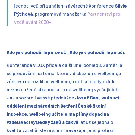
jednotlivců při zahájení závěrečné konference
Silvie
Pýchová
, programová manažerka
Partnerství pro
vzdělávání 2030+
.
Kdo je v pohodě, lépe se učí. Kdo je v pohodě, lépe učí.
Konference v DOX přidala další úhel pohledu. Zaměřila
se především na téma, které v diskuzích o wellbeingu
zůstává na rozdíl od wellbeingu dětí a mladých lidí
nezaslouženě stranou, a to na wellbeing vyučujících.
Jak upozornil ve své přednášce
Josef Basl, vedoucí
oddělení mezinárodních šetření České školní
inspekce, wellbeing učitele má přímý dopad na
vzdělávací výsledky žáků a žákyň
, ať už se jedná o
kvalitu vztahů, které s nimi navazuje, jeho profesní