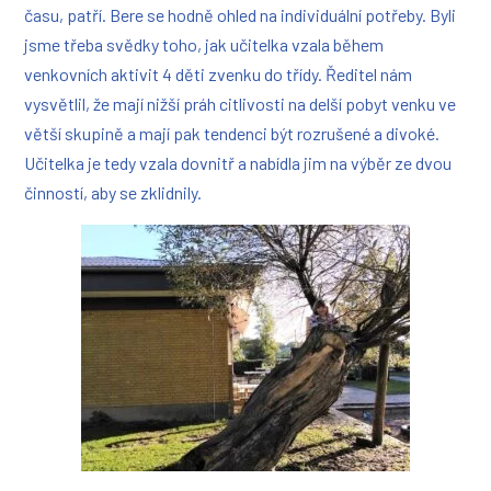
času, patří. Bere se hodně ohled na individuální potřeby. Byli
jsme třeba svědky toho, jak učitelka vzala během
venkovních aktivit 4 děti zvenku do třídy. Ředitel nám
vysvětlil, že mají nižší práh citlivosti na delší pobyt venku ve
větší skupině a mají pak tendenci být rozrušené a divoké.
Učitelka je tedy vzala dovnitř a nabídla jim na výběr ze dvou
činností, aby se zklidnily.