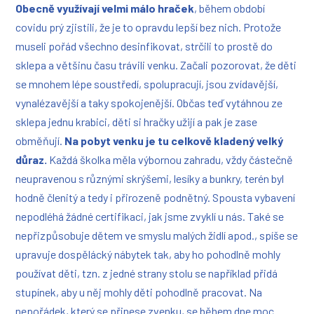
Obecně využívají velmi málo hraček
, během období
covidu prý zjistili, že je to opravdu lepší bez nich. Protože
museli pořád všechno desinfikovat, strčili to prostě do
sklepa a většinu času trávili venku. Začali pozorovat, že děti
se mnohem lépe soustředí, spolupracují, jsou zvídavější,
vynalézavější a taky spokojenější. Občas teď vytáhnou ze
sklepa jednu krabici, děti si hračky užijí a pak je zase
obměňují.
Na pobyt venku je tu celkově kladený velký
důraz.
Každá školka měla výbornou zahradu, vždy částečně
neupravenou s různými skrýšemi, lesíky a bunkry, terén byl
hodně členitý a tedy i přirozeně podnětný. Spousta vybavení
nepodléhá žádné certifikaci, jak jsme zvyklí u nás. Také se
nepřizpůsobuje dětem ve smyslu malých židlí apod., spíše se
upravuje dospělácký nábytek tak, aby ho pohodlně mohly
používat děti, tzn. z jedné strany stolu se například přidá
stupínek, aby u něj mohly děti pohodlně pracovat. Na
nepořádek, který se přinese zvenku, se během dne moc