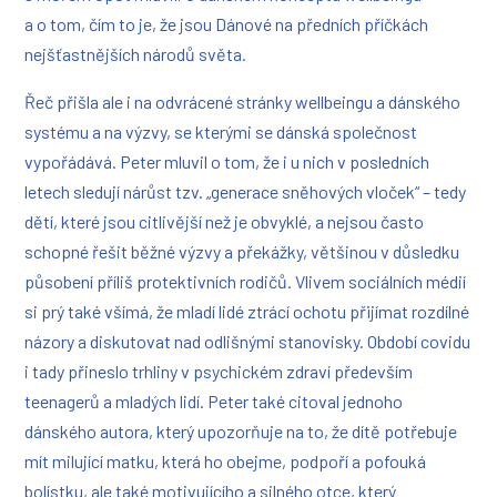
a o tom, čím to je, že jsou Dánové na předních příčkách
nejšťastnějších národů světa.
Řeč přišla ale i na odvrácené stránky wellbeingu a dánského
systému a na výzvy, se kterými se dánská společnost
vypořádává. Peter mluvil o tom, že i u nich v posledních
letech sledují nárůst tzv. „generace sněhových vloček“ – tedy
dětí, které jsou citlivější než je obvyklé, a nejsou často
schopné řešit běžné výzvy a překážky, většinou v důsledku
působení příliš protektivních rodičů. Vlivem sociálních médií
si prý také všímá, že mladí lidé ztrácí ochotu přijímat rozdílné
názory a diskutovat nad odlišnými stanovisky. Období covidu
i tady přineslo trhliny v psychickém zdraví především
teenagerů a mladých lidí. Peter také citoval jednoho
dánského autora, který upozorňuje na to, že dítě potřebuje
mít milující matku, která ho obejme, podpoří a pofouká
bolístku, ale také motivujícího a silného otce, který