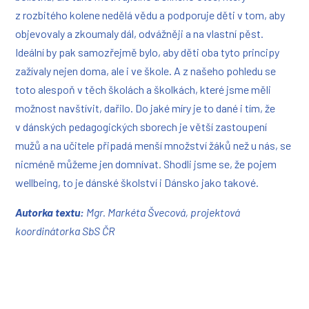
z rozbitého kolene nedělá vědu a podporuje děti v tom, aby
objevovaly a zkoumaly dál, odvážněji a na vlastní pěst.
Ideální by pak samozřejmě bylo, aby děti oba tyto principy
zažívaly nejen doma, ale i ve škole. A z našeho pohledu se
toto alespoň v těch školách a školkách, které jsme měli
možnost navštívit, dařilo. Do jaké míry je to dané i tím, že
v dánských pedagogických sborech je větší zastoupení
mužů a na učitele připadá menší množství žáků než u nás, se
nicméně můžeme jen domnívat. Shodli jsme se, že pojem
wellbeing, to je dánské školství i Dánsko jako takové.
Autorka textu:
Mgr. Markéta Švecová, projektová
koordinátorka SbS ČR