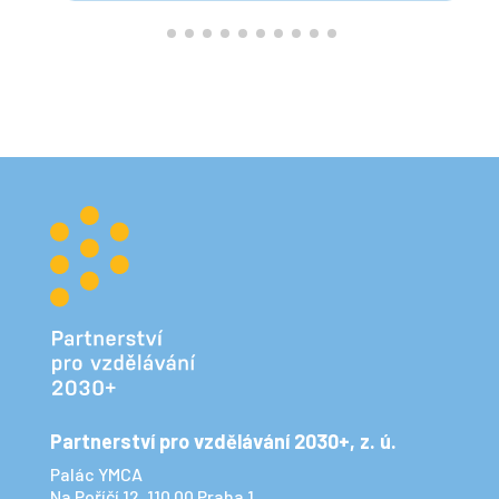
Partnerství pro vzdělávání 2030+, z. ú.
Palác YMCA
Na Poříčí 12, 110 00 Praha 1