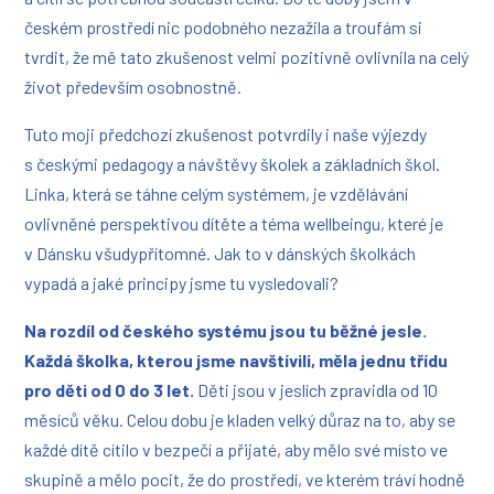
českém prostředí nic podobného nezažila a troufám si
tvrdit, že mě tato zkušenost velmi pozitivně ovlivnila na celý
život především osobnostně.
Tuto moji předchozí zkušenost potvrdily i naše výjezdy
s českými pedagogy a návštěvy školek a základních škol.
Linka, která se táhne celým systémem, je vzdělávání
ovlivněné perspektivou dítěte a téma wellbeingu, které je
v Dánsku všudypřítomné. Jak to v dánských školkách
vypadá a jaké principy jsme tu vysledovali?
Na rozdíl od českého systému jsou tu běžné jesle.
Každá školka, kterou jsme navštívili, měla jednu třídu
pro děti od 0 do 3 let.
Děti jsou v jeslích zpravidla od 10
měsíců věku. Celou dobu je kladen velký důraz na to, aby se
každé dítě cítilo v bezpečí a přijaté, aby mělo své místo ve
skupině a mělo pocit, že do prostředí, ve kterém tráví hodně