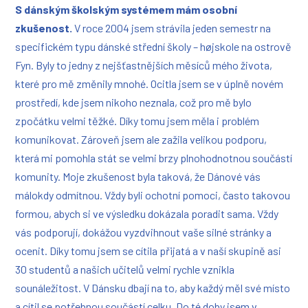
S dánským školským systémem mám osobní
zkušenost.
V roce 2004 jsem strávila jeden semestr na
specifickém typu dánské střední školy – højskole na ostrově
Fyn. Byly to jedny z nejšťastnějších měsíců mého života,
které pro mě změnily mnohé. Ocitla jsem se v úplně novém
prostředí, kde jsem nikoho neznala, což pro mě bylo
zpočátku velmi těžké. Díky tomu jsem měla i problém
komunikovat. Zároveň jsem ale zažila velikou podporu,
která mi pomohla stát se velmi brzy plnohodnotnou součástí
komunity. Moje zkušenost byla taková, že Dánové vás
málokdy odmítnou. Vždy byli ochotní pomoci, často takovou
formou, abych si ve výsledku dokázala poradit sama. Vždy
vás podporují, dokážou vyzdvihnout vaše silné stránky a
ocenit. Díky tomu jsem se cítila přijatá a v naší skupině asi
30 studentů a našich učitelů velmi rychle vznikla
sounáležitost. V Dánsku dbají na to, aby každý měl své místo
a cítil se potřebnou součástí celku. Do té doby jsem v