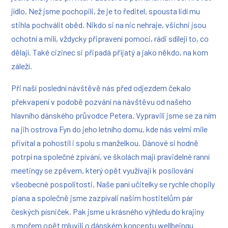
jídlo. Než jsme pochopili, že je to ředitel, spousta lidí mu
stihla pochválit oběd. Nikdo si na nic nehraje, všichni jsou
ochotní a milí, vždycky připravení pomoci, rádi sdílejí to, co
dělají. Také cizinec si připadá přijatý a jako někdo, na kom
záleží.
Při naší poslední návštěvě nás před odjezdem čekalo
překvapení v podobě pozvání na návštěvu od našeho
hlavního dánského průvodce Petera. Vypravili jsme se za ním
na jih ostrova Fyn do jeho letního domu, kde nás velmi mile
přivítal a pohostil i spolu s manželkou. Dánové si hodně
potrpí na společné zpívání, ve školách mají pravidelné ranní
meetingy se zpěvem, který opět využívají k posilování
všeobecné pospolitosti. Naše paní učitelky se rychle chopily
piana a společně jsme zazpívali našim hostitelům pár
českých písniček. Pak jsme u krásného výhledu do krajiny
s mořem opět mluvili o dánském konceptu wellbeingu