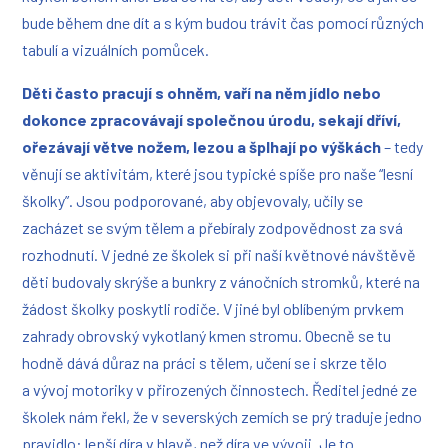
bude během dne dít a s kým budou trávit čas pomocí různých
tabulí a vizuálních pomůcek.
Děti často pracují s ohněm, vaří na něm jídlo nebo
dokonce zpracovávají společnou úrodu, sekají dříví,
ořezávají větve nožem,
lezou a šplhají po výškách
–
tedy
věnují se aktivitám, které jsou typické spíše pro naše “lesní
školky”.
Jsou podporované, aby objevovaly, učily se
zacházet se svým tělem a přebíraly zodpovědnost za svá
rozhodnutí.
V jedné ze školek si při naší květnové návštěvě
děti budovaly skrýše a bunkry z vánočních stromků, které na
žádost školky poskytli rodiče. V jiné byl oblíbeným prvkem
zahrady obrovský vykotlaný kmen stromu. Obecně se tu
hodně dává důraz na práci s tělem, učení se i skrze tělo
a vývoj motoriky v přirozených činnostech. Ředitel jedné ze
školek nám řekl, že v severských zemích se prý traduje jedno
pravidlo: lepší díra v hlavě, než díra ve vývoji. Je to