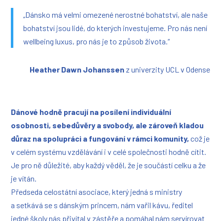
„Dánsko má velmi omezené nerostné bohatství, ale naše
bohatství jsou lidé, do kterých investujeme. Pro nás není
wellbeing luxus, pro nás je to způsob života.“
Heather Dawn Johanssen
z univerzity UCL v Odense
Dánové hodně pracují na posílení individuální
osobnosti, sebedůvěry a svobody, ale zároveň kladou
důraz na spolupráci a fungování v rámci komunity,
což je
v celém systému vzdělávání i v celé společnosti hodně cítit.
Je pro ně důležité, aby každý věděl, že je součástí celku a že
je vítán.
Předseda celostátní asociace, který jedná s ministry
a setkává se s dánským princem, nám vařil kávu, ředitel
jedné školy nás přivítal v zástěře a pomáhal nám servírovat