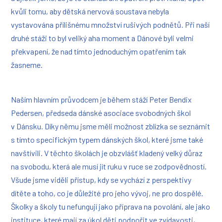
kvůli tomu, aby dětská nervová soustava nebyla
vystavována přílišnému množství rušivých podnětů. Při naší
druhé stáži to byl veliký aha moment a Dánové byli velmi
překvapení, že nad tímto jednoduchým opatřením tak
žasneme.
Naším hlavním průvodcem je během stáží Peter Bendix
Pedersen, předseda dánské asociace svobodných škol
v Dánsku. Díky němu jsme měli možnost zblízka se seznámit
s tímto specifickým typem dánských škol, které jsme také
navštívili. V těchto školách je obzvlášť kladený velký důraz
na svobodu, která ale musí jít ruku v ruce se zodpovědností.
Všude jsme viděli přístup, kdy se vychází z perspektivy
dítěte a toho, co je důležité pro jeho vývoj, ne pro dospělé.
Školky a školy tu nefungují jako příprava na povolání, ale jako
instituce, které mají za úkol děti podpořit ve zvídavosti,