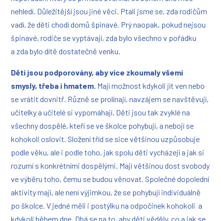
nehledí. Důležitější jsou jiné věci.
Ptali jsme se, zda rodičům
vadí, že děti chodí domů špinavé. Prý naopak, pokud nejsou
špinavé, rodiče se vyptávají, zda bylo všechno v pořádku
a zda bylo dítě dostatečně venku.
D
ěti jsou podporovány, aby více zkoumaly všemi
smysly, třeba i hmatem.
Mají možnost kdykoli jít ven nebo
se vrátit dovnitř. Různě se prolínají, navzájem se navštěvují,
učitelky a učitelé si vypomáhají. Děti jsou tak zvyklé na
všechny dospělé, kteří se ve školce pohybují, a nebojí se
kohokoli oslovit.
Složení tříd se sice většinou uzpůsobuje
podle věku, ale i podle toho, jak spolu děti vycházejí a jak si
rozumí s konkrétními dospělými.
Mají většinou dost svobody
ve výběru toho, čemu se budou věnovat. Společné dopolední
aktivity mají, ale není výjimkou, že se pohybují individuálně
po školce. V jedné měli i postýlku na odpočinek kohokoli a
kdykoli během dne.
Dbá se na to, aby děti věděly, co a jak se