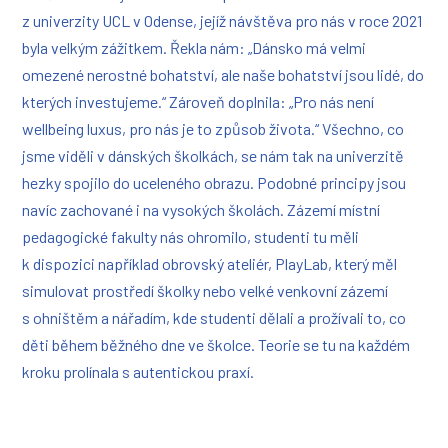
z univerzity UCL v Odense, jejíž návštěva pro nás v roce 2021
byla velkým zážitkem. Řekla nám
: „Dánsko má velmi
omezené nerostné bohatství, ale naše bohatství jsou lidé, do
kterých investujeme.“ Zároveň doplnila: „Pro nás není
wellbeing luxus, pro nás je to způsob života.“ Všechno, co
jsme viděli v dánských školkách, se nám tak na univerzitě
hezky spojilo do uceleného obrazu. Podobné principy jsou
navíc zachované i na vysokých školách.
Zázemí místní
pedagogické fakulty nás ohromilo, studenti tu měli
k dispozici například obrovský ateliér, PlayLab, který měl
simulovat prostředí školky nebo velké venkovní zázemí
s ohništěm a nářadím, kde studenti dělali a prožívali to, co
děti během běžného dne ve školce.
Teorie se tu na každém
kroku prolínala s autentickou praxí.