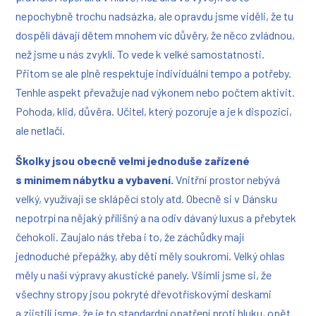
nepochybně trochu nadsázka, ale opravdu jsme viděli, že tu
dospělí dávají dětem mnohem víc důvěry, že něco zvládnou,
než jsme u nás zvyklí. To vede k velké samostatnosti.
Přitom se ale p
lně respektuje individuální tempo a potřeby.
Tenhle aspekt převažuje nad výkonem nebo počtem aktivit.
Pohoda, klid, důvěra. Učitel, který pozoruje a je k dispozici,
ale netlačí.
Školky jsou obecně velmi jednoduše zařízené
s minimem nábytku a vybavení.
Vnitřní prostor nebývá
velký, využívají se sklápěcí stoly atd. Obecně si v Dánsku
nepotrpí na nějaký přílišný a na odiv dávaný luxus a přebytek
čehokoli. Zaujalo nás třeba i to, že záchůdky mají
jednoduché přepážky, aby děti měly soukromí. Velký ohlas
měly u naší výpravy akustické panely. Všimli jsme si, že
všechny stropy jsou pokryté dřevotřískovými deskami
a zjistili jsme, že je to standardní opatření proti hluku, opět