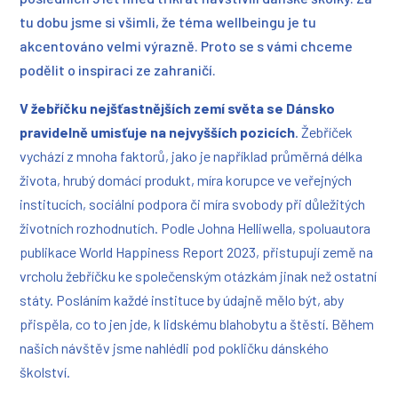
tu dobu jsme si všimli, že téma wellbeingu je tu
akcentováno velmi výrazně. Proto se s vámi chceme
podělit o inspiraci ze zahraničí.
V žebříčku nejšťastnějších zemí světa se Dánsko
pravidelně umisťuje na nejvyšších pozicích
.
Žebříček
vychází z mnoha faktorů, jako je například průměrná délka
života, hrubý domácí produkt, míra korupce ve veřejných
institucích, sociální podpora či míra svobody při důležitých
životních rozhodnutích. Podle Johna Helliwella, spoluautora
publikace World Happiness Report 2023, přistupují země na
vrcholu žebříčku ke společenským otázkám jinak než ostatní
státy. Posláním každé instituce by údajně mělo být, aby
přispěla, co to jen jde, k lidskému blahobytu a štěstí.
Během
našich návštěv jsme nahlédli pod pokličku dánského
školství.