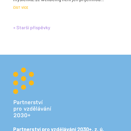
číst více
« Starší příspěvky
Partnerství pro vzdělávání 2030+, z. ú.