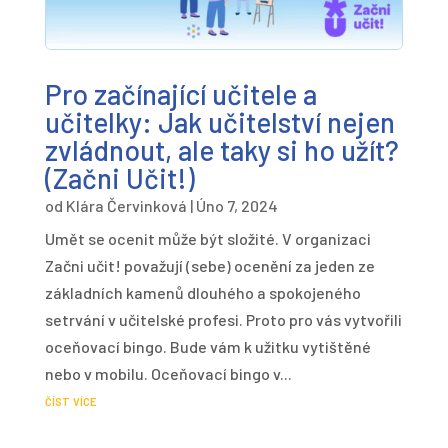
Pro začínající učitele a
učitelky: Jak učitelství nejen
zvládnout, ale taky si ho užít?
(Začni Učit!)
od
Klára Červinková
|
Úno 7, 2024
Umět se ocenit může být složité. V organizaci
Začni učit! považují (sebe) ocenění za jeden ze
základních kamenů dlouhého a spokojeného
setrvání v učitelské profesi. Proto pro vás vytvořili
oceňovací bingo. Bude vám k užitku vytištěné
nebo v mobilu. Oceňovací bingo v...
číst více