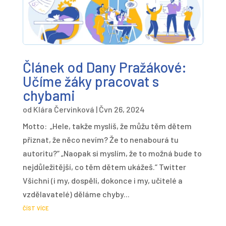
Článek od Dany Pražákové:
Učíme žáky pracovat s
chybami
od
Klára Červinková
|
Čvn 26, 2024
Motto: „Hele, takže myslíš, že můžu těm dětem
přiznat, že něco nevím? Že to nenabourá tu
autoritu?“ „Naopak si myslím, že to možná bude to
nejdůležitější, co těm dětem ukážeš.“ Twitter
Všichni (i my, dospělí, dokonce i my, učitelé a
vzdělavatelé) děláme chyby...
číst více