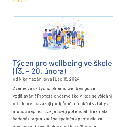
číst více
Týden pro wellbeing ve škole
(13. – 20. února)
od
Nika Mazániková
|
Led 18, 2024
Zveme vás k týdnu plnému wellbeingu ve
vzdělávání! Protože chceme školy, kde se všichni
cítí dobře, navazují podpůrné a funkční vztahy a
mohou naplno rozvíjet svůj potenciál! Bezmála
šedesát organizací se společně postavilo za
myšlenku, že wellbeing není jen příjemnou...