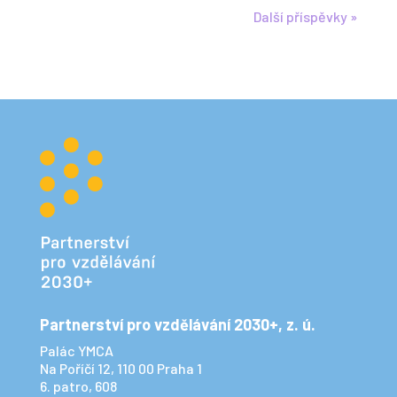
Další příspěvky »
Partnerství pro vzdělávání 2030+, z. ú.
Palác YMCA
Na Poříčí 12, 110 00 Praha 1
6. patro, 608