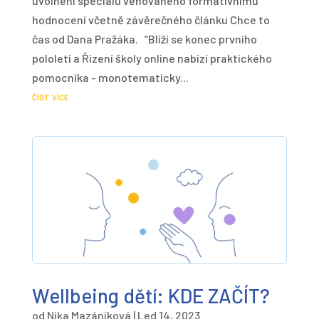
uvolnění speciálu věnovaného formativnímu
hodnocení včetně závěrečného článku Chce to
čas od Dana Pražáka. “Blíží se konec prvního
pololetí a Řízení školy online nabízí praktického
pomocníka - monotematicky...
číst více
Wellbeing dětí: KDE ZAČÍT?
od
Nika Mazániková
|
Led 14, 2023