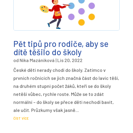
Pět tipů pro rodiče, aby se
dítě těšilo do školy
od
Nika Mazániková
|
Lis 20, 2022
České děti nerady chodí do školy. Zatímco v
prvních ročnících se jich značná část do lavic těší,
na druhém stupni počet žáků, kteří se do školy
netěší vůbec, rychle roste. Může se to zdát
normální – do školy se přece děti nechodí bavit,
ale učit. Průzkumy však jasně...
číst více