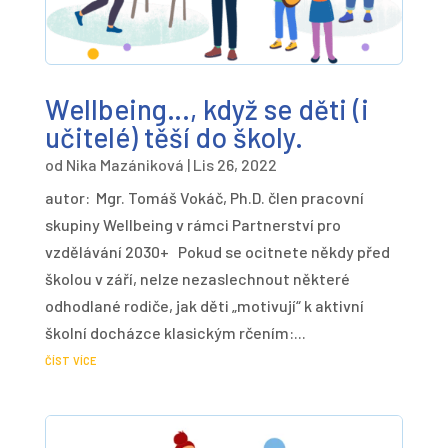
Wellbeing…, když se děti (i
učitelé) těší do školy.
od
Nika Mazániková
|
Lis 26, 2022
autor: Mgr. Tomáš Vokáč, Ph.D. člen pracovní
skupiny Wellbeing v rámci Partnerství pro
vzdělávání 2030+ Pokud se ocitnete někdy před
školou v září, nelze nezaslechnout některé
odhodlané rodiče, jak děti „motivují“ k aktivní
školní docházce klasickým rčením:...
číst více