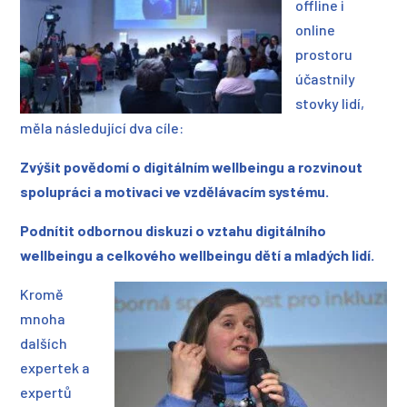
offline i
online
prostoru
účastnily
stovky lidí,
měla následující dva cíle:
Zvýšit povědomí o digitálním wellbeingu a rozvinout
spolupráci a motivaci ve vzdělávacím systému.
Podnítit odbornou diskuzi o vztahu digitálního
wellbeingu a celkového wellbeingu dětí a mladých lidí.
Kromě
mnoha
dalších
expertek a
expertů