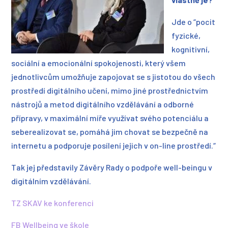
Jde o “pocit
fyzické,
kognitivní,
sociální a emocionální spokojenosti, který všem
jednotlivcům umožňuje zapojovat se s jistotou do všech
prostředí digitálního učení, mimo jiné prostřednictvím
nástrojů a metod digitálního vzdělávání a odborné
přípravy, v maximální míře využívat svého potenciálu a
seberealizovat se, pomáhá jim chovat se bezpečně na
internetu a podporuje posílení jejich v on-line prostředí.“
Tak jej představily Závěry Rady o podpoře well-beingu v
digitálním vzdělávání.
TZ SKAV ke konferenci
FB Wellbeing ve škole