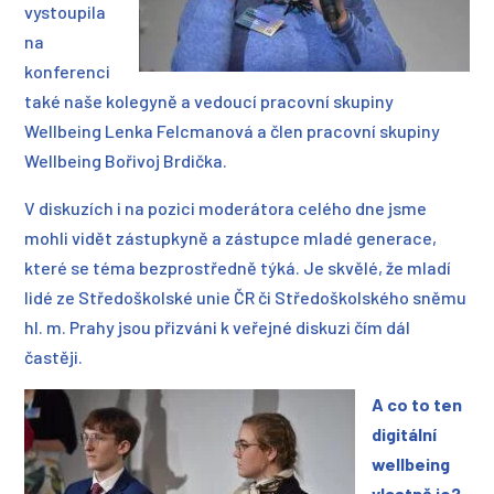
vystoupila
na
konferenci
také naše kolegyně a vedoucí pracovní skupiny
Wellbeing Lenka Felcmanová a člen pracovní skupiny
Wellbeing Bořivoj Brdička.
V diskuzích i na pozici moderátora celého dne jsme
mohli vidět zástupkyně a zástupce mladé generace,
které se téma bezprostředně týká. Je skvělé, že mladí
lidé ze Středoškolské unie ČR či Středoškolského sněmu
hl. m. Prahy jsou přizváni k veřejné diskuzi čím dál
častěji.
A co to ten
digitální
wellbeing
vlastně je?