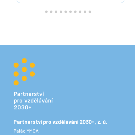
Partnerství pro vzdělávání 2030+, z. ú.
Palác YMCA