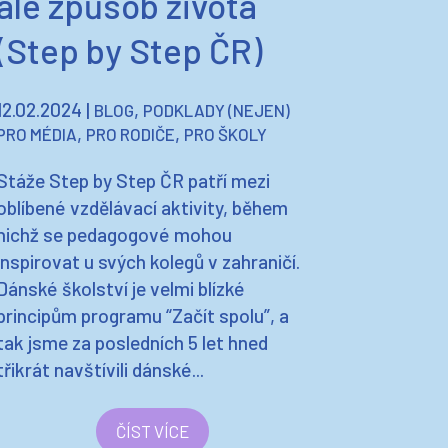
ale způsob života
(Step by Step ČR)
12.02.2024
|
,
BLOG
PODKLADY (NEJEN)
,
,
PRO MÉDIA
PRO RODIČE
PRO ŠKOLY
Stáže Step by Step ČR patří mezi
oblíbené vzdělávací aktivity, během
nichž se pedagogové mohou
inspirovat u svých kolegů v zahraničí.
Dánské školství je velmi blízké
principům programu “Začít spolu”, a
tak jsme za posledních 5 let hned
třikrát navštívili dánské...
ČÍST VÍCE