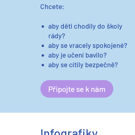
Chcete:
aby děti chodily do školy
rády?
aby se vracely spokojené?
aby je učení bavilo?
aby se cítily bezpečně?
Připojte se k nám
Infografiky