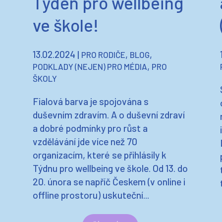
Týden pro wellbeing
ve škole!
13.02.2024
|
,
,
PRO RODIČE
BLOG
,
PODKLADY (NEJEN) PRO MÉDIA
PRO
ŠKOLY
Fialová barva je spojována s
duševním zdravím. A o duševní zdraví
a dobré podmínky pro růst a
vzdělávání jde více než 70
organizacím, které se přihlásily k
Týdnu pro wellbeing ve škole. Od 13. do
20. února se napříč Českem (v online i
a
offline prostoru) uskuteční...