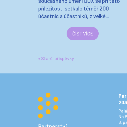
současného umění DOX se při této
příležitosti setkalo téměř 200
účastnic a účastníků, z velké...
ČÍST VÍCE
« Starší příspěvky
Par
203
Pal
Na P
6. p