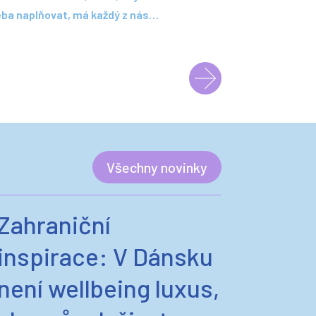
třeba naplňovat, má každý z nás…
Všechny novinky
Zahraniční
inspirace: V Dánsku
není wellbeing luxus,