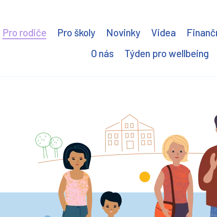
Pro rodiče
Pro školy
Novinky
Videa
Finančn
O nás
Týden pro wellbeing