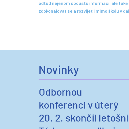
odtud nejenom spoustu informací, ale také
zdokonalovat se a rozvíjet i mimo školu v d
Novinky
Odbornou
konferencí v úterý
20. 2. skončil letošní