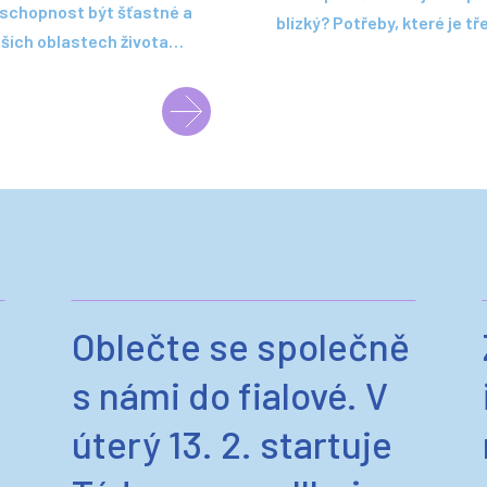
 schopnost být šťastné a
blízký? Potřeby, které je 
alších oblastech života…
Oblečte se společně
s námi do fialové. V
úterý 13. 2. startuje