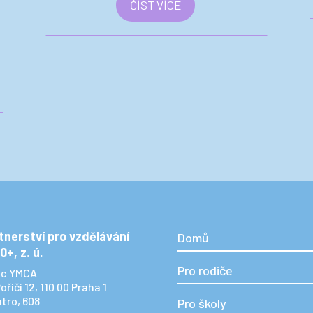
ČÍST VÍCE
tnerství pro vzdělávání
Domů
0+, z. ú.
Pro rodiče
ác YMCA
oříčí 12, 110 00 Praha 1
atro, 608
Pro školy