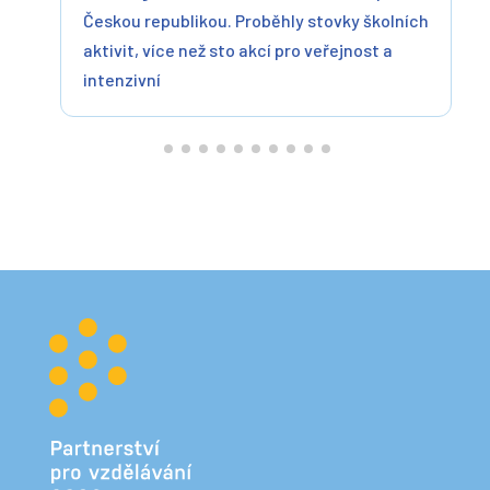
Českou republikou. Proběhly stovky školních
aktivit, více než sto akcí pro veřejnost a
intenzivní