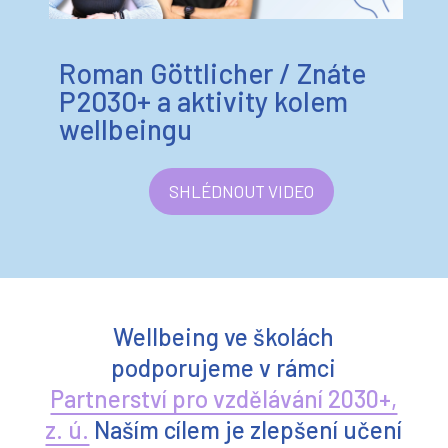
Roman Göttlicher / Znáte
P2030+ a aktivity kolem
wellbeingu
SHLÉDNOUT VIDEO
Wellbeing ve školách
podporujeme v rámci
Partnerství pro vzdělávání 2030+,
z. ú.
Naším cílem je zlepšení učení
a wellbeingu dětí a snižování
nerovností v českých školách