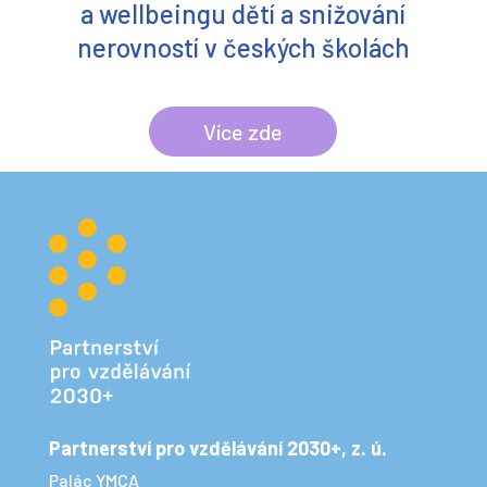
Více zde
Partnerství pro vzdělávání 2030+, z. ú.
Palác YMCA
Na Poříčí 12, 110 00 Praha 1
6. patro, 608