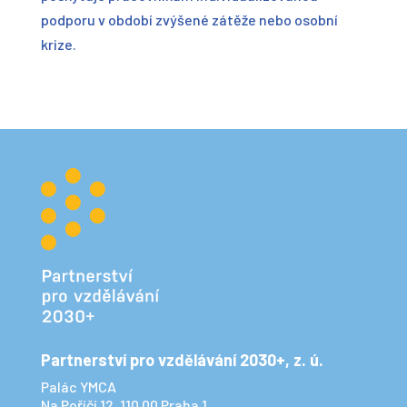
podporu v období zvýšené zátěže nebo osobní
krize.
Partnerství pro vzdělávání 2030+, z. ú.
Palác YMCA
Na Poříčí 12, 110 00 Praha 1