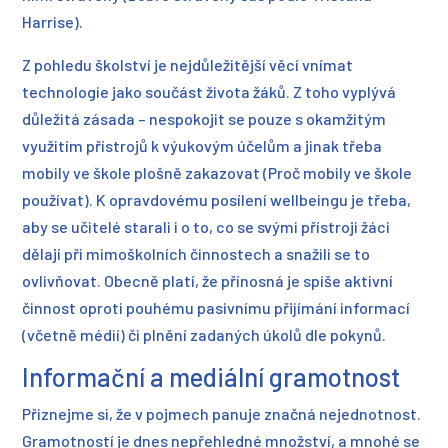
Harrise).
Z pohledu školství je nejdůležitější věcí vnímat
technologie jako součást života žáků. Z toho vyplývá
důležitá zásada – nespokojit se pouze s okamžitým
využitím přístrojů k výukovým účelům a jinak třeba
mobily ve škole plošně zakazovat (Proč mobily ve škole
používat). K opravdovému posílení wellbeingu je třeba,
aby se učitelé starali i o to, co se svými přístroji žáci
dělají při mimoškolních činnostech a snažili se to
ovlivňovat. Obecně platí, že přínosná je spíše aktivní
činnost oproti pouhému pasivnímu přijímání informací
(včetně médií) či plnění zadaných úkolů dle pokynů.
Informační a mediální gramotnost
Přiznejme si, že v pojmech panuje značná nejednotnost.
Gramotností je dnes nepřehledné množství, a mnohé se