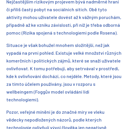
Nejčastějším rizikovým projevem bývá nadměrné hraní
či příliš častý pobyt na sociálních sítích. Obě tyto
aktivity mohou uživatele dovést až k vážným poruchám,
případně až ke vzniku závislosti, při níž je třeba odborná
pomoc (Rizika spojená s technologiemi podle Rosena).
Situace je však bohužel mnohem složitější, než jak
vypadá na první pohled. Existuje velké množství různých
komerčních i politických zájmů, které se snaží uživatele
ovlivňovat. K tomu potřebují, aby setrvával v prostředí,
kde k ovlivňování dochází, co nejdéle. Metody, které jsou
za tímto účelem používány, jsou v rozporu s
wellbeingem (Foggův model ovládání lidí
technologiemi).
Pozor, veřejné mínění je do značné míry ve vleku
vědecky nepodložených názorů, podle kterých
technologie ovlivňují vývoj člověka jen negativně