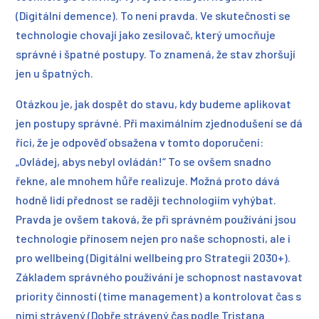
(Digitální demence). To není pravda. Ve skutečnosti se
technologie chovají jako zesilovač, který umocňuje
správné i špatné postupy. To znamená, že stav zhoršují
jen u špatných.
Otázkou je, jak dospět do stavu, kdy budeme aplikovat
jen postupy správné. Při maximálním zjednodušení se dá
říci, že je odpověď obsažena v tomto doporučení:
„Ovládej, abys nebyl ovládán!“ To se ovšem snadno
řekne, ale mnohem hůře realizuje. Možná proto dává
hodně lidí přednost se raději technologiím vyhýbat.
Pravda je ovšem taková, že při správném používání jsou
technologie přínosem nejen pro naše schopnosti, ale i
pro wellbeing (Digitální wellbeing pro Strategii 2030+).
Základem správného používání je schopnost nastavovat
priority činností (time management) a kontrolovat čas s
nimi strávený (Dobře strávený čas podle Tristana