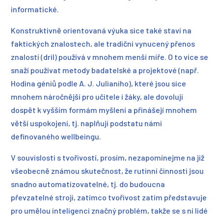
informatické.
Konstruktivně orientovaná výuka sice také staví na
faktických znalostech, ale tradiční vynucený přenos
znalostí (dril) používá v mnohem menší míře. O to více se
snaží používat metody badatelské a projektové (např.
Hodina géniů podle A. J. Julianiho), které jsou sice
mnohem náročnější pro učitele i žáky, ale dovolují
dospět k vyšším formám myšlení a přinášejí mnohem
větší uspokojení, tj. naplňují podstatu námi
definovaného wellbeingu.
V souvislosti s tvořivostí, prosím, nezapomínejme na již
všeobecně známou skutečnost, že rutinní činnosti jsou
snadno automatizovatelné, tj. do budoucna
převzatelné stroji, zatímco tvořivost zatím představuje
pro umělou inteligenci značný problém, takže se s ní lidé