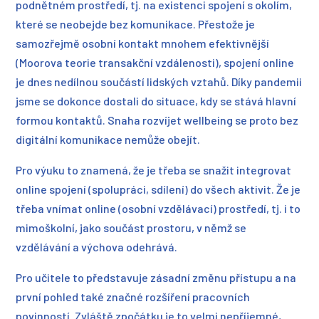
podnětném prostředí, tj. na existenci spojení s okolím,
které se neobejde bez komunikace. Přestože je
samozřejmě osobní kontakt mnohem efektivnější
(Moorova teorie transakční vzdálenosti), spojení online
je dnes nedílnou součástí lidských vztahů. Díky pandemii
jsme se dokonce dostali do situace, kdy se stává hlavní
formou kontaktů. Snaha rozvíjet wellbeing se proto bez
digitální komunikace nemůže obejít.
Pro výuku to znamená, že je třeba se snažit integrovat
online spojení (spolupráci, sdílení) do všech aktivit. Že je
třeba vnímat online (osobní vzdělávací) prostředí, tj. i to
mimoškolní, jako součást prostoru, v němž se
vzdělávání a výchova odehrává.
Pro učitele to představuje zásadní změnu přístupu a na
první pohled také značné rozšíření pracovních
povinností. Zvláště zpočátku je to velmi nepříjemné,