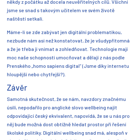
někdy z počátku až docela neuvěřitelných cílů. Všichni
jsme se snad s takovým učitelem ve svém životě
naštěstí setkali.
Máme-li se zde zabývat jen digitální problematikou,
nezbude nám asi než konstatovat, že je všudypřítomná
a že je třeba ji vnímat a zohledňovat. Technologie mají
moc naše schopnosti umocňovat a dělají z nás podle
Prenského „homo sapiens digital“ (Jsme díky internetu
hloupější nebo chytřejší?).
Závěr
Samotná skutečnost, že se nám, navzdory značnému
úsilí, nepodařilo pro anglické slovo wellbeing najít
odpovídající český ekvivalent, napovídá, že se u nás pro
něj bude možná dost obtížně hledat prostor při řešení
školské politiky. Digitální wellbeing snad má, alespoň v