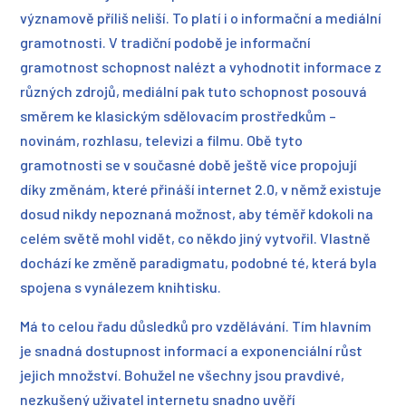
významově příliš neliší. To platí i o informační a mediální
gramotnosti. V tradiční podobě je informační
gramotnost schopnost nalézt a vyhodnotit informace z
různých zdrojů, mediální pak tuto schopnost posouvá
směrem ke klasickým sdělovacím prostředkům –
novinám, rozhlasu, televizi a filmu. Obě tyto
gramotnosti se v současné době ještě více propojují
díky změnám, které přináší internet 2.0, v němž existuje
dosud nikdy nepoznaná možnost, aby téměř kdokoli na
celém světě mohl vidět, co někdo jiný vytvořil. Vlastně
dochází ke změně paradigmatu, podobné té, která byla
spojena s vynálezem knihtisku.
Má to celou řadu důsledků pro vzdělávání. Tím hlavním
je snadná dostupnost informací a exponenciální růst
jejich množství. Bohužel ne všechny jsou pravdivé,
nezkušený uživatel internetu snadno uvěří