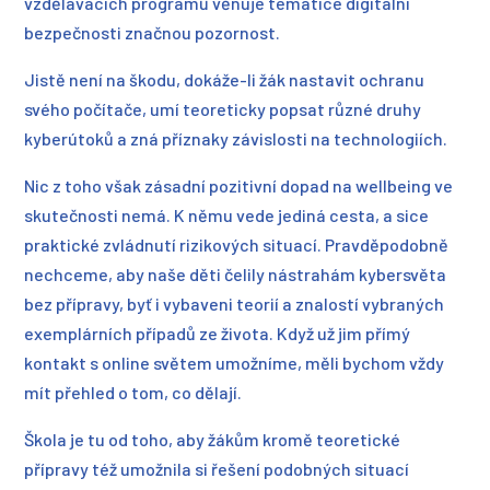
vzdělávacích programů věnuje tematice digitální
bezpečnosti značnou pozornost.
Jistě není na škodu, dokáže-li žák nastavit ochranu
svého počítače, umí teoreticky popsat různé druhy
kyberútoků a zná příznaky závislosti na technologiích.
Nic z toho však zásadní pozitivní dopad na wellbeing ve
skutečnosti nemá. K němu vede jediná cesta, a sice
praktické zvládnutí rizikových situací. Pravděpodobně
nechceme, aby naše děti čelily nástrahám kybersvěta
bez přípravy, byť i vybaveni teorií a znalostí vybraných
exemplárních případů ze života. Když už jim přímý
kontakt s online světem umožníme, měli bychom vždy
mít přehled o tom, co dělají.
Škola je tu od toho, aby žákům kromě teoretické
přípravy též umožnila si řešení podobných situací