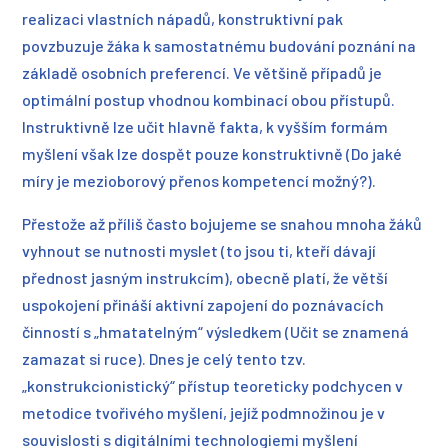
realizaci vlastních nápadů, konstruktivní pak
povzbuzuje žáka k samostatnému budování poznání na
základě osobních preferencí. Ve většině případů je
optimální postup vhodnou kombinací obou přístupů.
Instruktivně lze učit hlavně fakta, k vyšším formám
myšlení však lze dospět pouze konstruktivně (Do jaké
míry je mezioborový přenos kompetencí možný?).
Přestože až příliš často bojujeme se snahou mnoha žáků
vyhnout se nutnosti myslet (to jsou ti, kteří dávají
přednost jasným instrukcím), obecně platí, že větší
uspokojení přináší aktivní zapojení do poznávacích
činností s „hmatatelným“ výsledkem (Učit se znamená
zamazat si ruce). Dnes je celý tento tzv.
„konstrukcionistický“ přístup teoreticky podchycen v
metodice tvořivého myšlení, jejíž podmnožinou je v
souvislosti s digitálními technologiemi myšlení