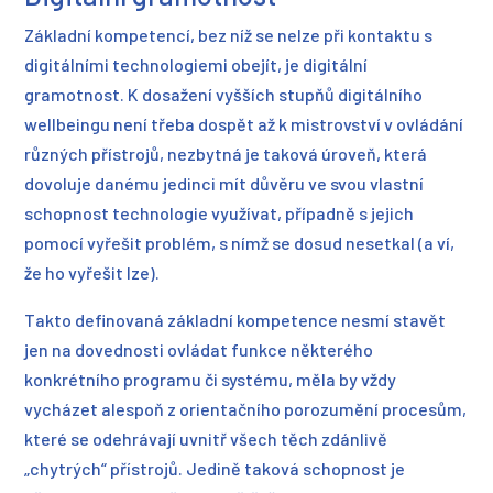
Základní kompetencí, bez níž se nelze při kontaktu s
digitálními technologiemi obejít, je digitální
gramotnost. K dosažení vyšších stupňů digitálního
wellbeingu není třeba dospět až k mistrovství v ovládání
různých přístrojů, nezbytná je taková úroveň, která
dovoluje danému jedinci mít důvěru ve svou vlastní
schopnost technologie využívat, případně s jejich
pomocí vyřešit problém, s nímž se dosud nesetkal (a ví,
že ho vyřešit lze).
Takto definovaná základní kompetence nesmí stavět
jen na dovednosti ovládat funkce některého
konkrétního programu či systému, měla by vždy
vycházet alespoň z orientačního porozumění procesům,
které se odehrávají uvnitř všech těch zdánlivě
„chytrých“ přístrojů. Jedině taková schopnost je