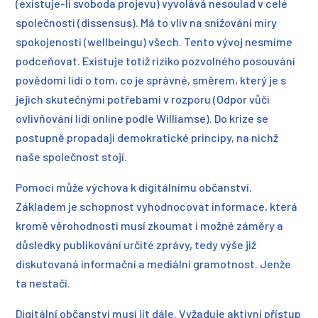
(existuje-li svoboda projevu) vyvolává nesoulad v celé
společnosti (dissensus). Má to vliv na snižování míry
spokojenosti (wellbeingu) všech. Tento vývoj nesmíme
podceňovat. Existuje totiž riziko pozvolného posouvání
povědomí lidí o tom, co je správné, směrem, který je s
jejich skutečnými potřebami v rozporu (Odpor vůči
ovlivňování lidí online podle Williamse). Do krize se
postupně propadají demokratické principy, na nichž
naše společnost stojí.
Pomoci může výchova k digitálnímu občanství.
Základem je schopnost vyhodnocovat informace, která
kromě věrohodnosti musí zkoumat i možné záměry a
důsledky publikování určité zprávy, tedy výše již
diskutovaná informační a mediální gramotnost. Jenže
ta nestačí.
Digitální občanství musí jít dále. Vyžaduje aktivní přístup