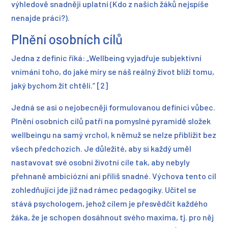
výhledově snadněji uplatní (Kdo z našich žáků nejspíše
nenajde práci?).
Plnění osobních cílů
Jedna z definic říká: „Wellbeing vyjadřuje subjektivní
vnímání toho, do jaké míry se náš reálný život blíží tomu,
jaký bychom žít chtěli.“ [2]
Jedná se asi o nejobecněji formulovanou definici vůbec.
Plnění osobních cílů patří na pomyslné pyramidě složek
wellbeingu na samý vrchol, k němuž se nelze přiblížit bez
všech předchozích. Je důležité, aby si každý uměl
nastavovat své osobní životní cíle tak, aby nebyly
přehnaně ambiciózní ani příliš snadné. Výchova tento cíl
zohledňující jde již nad rámec pedagogiky. Učitel se
stává psychologem, jehož cílem je přesvědčit každého
žáka, že je schopen dosáhnout svého maxima, tj. pro něj