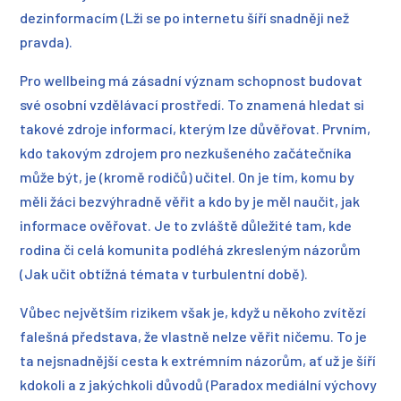
dezinformacím (Lži se po internetu šíří snadněji než
pravda).
Pro wellbeing má zásadní význam schopnost budovat
své osobní vzdělávací prostředí. To znamená hledat si
takové zdroje informací, kterým lze důvěřovat. Prvním,
kdo takovým zdrojem pro nezkušeného začátečníka
může být, je (kromě rodičů) učitel. On je tím, komu by
měli žáci bezvýhradně věřit a kdo by je měl naučit, jak
informace ověřovat. Je to zvláště důležité tam, kde
rodina či celá komunita podléhá zkresleným názorům
(Jak učit obtížná témata v turbulentní době).
Vůbec největším rizikem však je, když u někoho zvítězí
falešná představa, že vlastně nelze věřit ničemu. To je
ta nejsnadnější cesta k extrémním názorům, ať už je šíří
kdokoli a z jakýchkoli důvodů (Paradox mediální výchovy