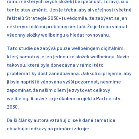
rámci některých svých složek (bezpečnost, zdraví), sílu
tento stav změnit. Jen je třeba, aby si veřejnost (včetně
řešitelů Strategie 2030+) uvědomila, že zabývat se jen
některými dílčími problémy nestačí. Že je třeba vnímat
všechny složky wellbeingu a hledat rovnováhu.
Tato studie se zabývá pouze wellbeingem digitálním,
který samotný je jen jednou ze složek wellbeingu. Navíc
takovou, která byla donedávna v rámci této
problematiky dost zanedbávána. Jakkoli si přejeme, aby
jí byla napříště věnována vyšší pozornost, nesmíme
zapomínat, že naším cílem je zvyšovat celkový
wellbeing. A právě to je úkolem projektu Partnerství
2030.
Další články autora vztahující se k dané tematice
obsahující odkazy na primární zdroje: