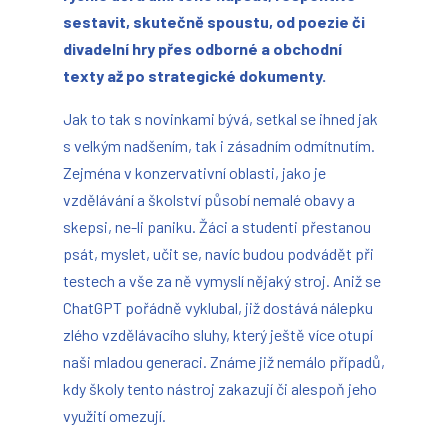
sestavit, skutečně spoustu, od poezie či
divadelní hry přes odborné a obchodní
texty až po strategické dokumenty.
Jak to tak s novinkami bývá, setkal se ihned jak
s velkým nadšením, tak i zásadním odmítnutím.
Zejména v konzervativní oblasti, jako je
vzdělávání a školství působí nemalé obavy a
skepsi, ne-li paniku. Žáci a studenti přestanou
psát, myslet, učit se, navíc budou podvádět při
testech a vše za ně vymyslí nějaký stroj. Aniž se
ChatGPT pořádně vyklubal, již dostává nálepku
zlého vzdělávacího sluhy, který ještě více otupí
naši mladou generaci. Známe již nemálo případů,
kdy školy tento nástroj zakazují či alespoň jeho
využití omezují.