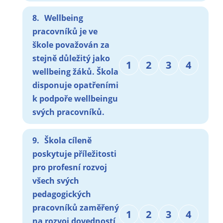
8.
Wellbeing
pracovníků je ve
škole považován za
stejně důležitý jako
1
2
3
4
wellbeing žáků. Škola
disponuje opatřeními
k podpoře wellbeingu
svých pracovníků.
9.
Škola cíleně
poskytuje příležitosti
pro profesní rozvoj
všech svých
pedagogických
pracovníků zaměřený
1
2
3
4
na rozvoj dovedností