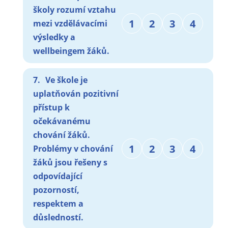
školy rozumí vztahu
1
2
3
4
mezi vzdělávacími
výsledky a
wellbeingem žáků.
7.
Ve škole je
uplatňován pozitivní
přístup k
očekávanému
chování žáků.
1
2
3
4
Problémy v chování
žáků jsou řešeny s
odpovídající
pozorností,
respektem a
důsledností.