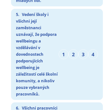
mladých lidí.
5.
Vedení školy i
všichni její
zaměstnanci
uznávají, že podpora
wellbeingu a
vzdělávání v
1
2
3
4
dovednostech
podporujících
wellbeing je
záležitostí celé školní
komunity, a nikoliv
pouze vybraných
pracovníků.
6.
Všichni pracovníci