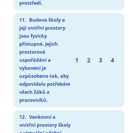
prostředí.
11.
Budova školy a
její vnitřní prostory
jsou fyzicky
přístupné. Jejich
prostorové
1
2
3
4
uspořádání a
vybavení je
uzpůsobeno tak, aby
odpovídalo potřebám
všech žáků a
pracovníků.
12.
Venkovní a
vnitřní prostory školy
a virtuální učební