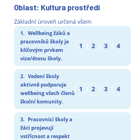
Oblast: Kultura prostředí
Základní úroveň určená všem
1.
Wellbeing žáků a
pracovníků školy je
1
2
3
4
klíčovým prvkem
vize/étosu školy.
2.
Vedení školy
aktivně podporuje
1
2
3
4
wellbeing všech členů
školní komunity.
3.
Pracovníci školy a
žáci projevují
vstřícnost a respekt