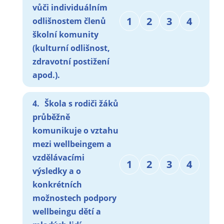
vůči individuálním
1
2
3
4
odlišnostem členů
školní komunity
(kulturní odlišnost,
zdravotní postižení
apod.).
4.
Škola s rodiči žáků
průběžně
komunikuje o vztahu
mezi wellbeingem a
vzdělávacími
1
2
3
4
výsledky a o
konkrétních
možnostech podpory
wellbeingu dětí a