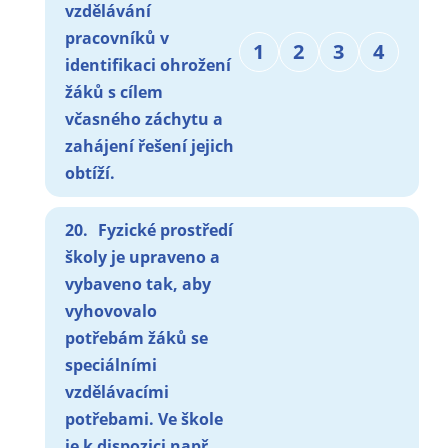
vzdělávání
pracovníků v
1
2
3
4
identifikaci ohrožení
žáků s cílem
včasného záchytu a
zahájení řešení jejich
obtíží.
20.
Fyzické prostředí
školy je upraveno a
vybaveno tak, aby
vyhovovalo
potřebám žáků se
speciálními
vzdělávacími
potřebami. Ve škole
je k dispozici např.