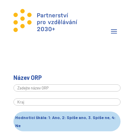
Název ORP
Hodnotící škála: 1: Ano, 2: Spíše ano, 3. Spíše ne, 4:
Ne