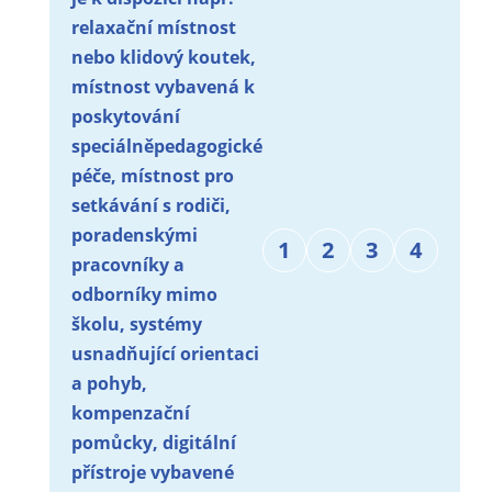
relaxační místnost
nebo klidový koutek,
místnost vybavená k
poskytování
speciálněpedagogické
péče, místnost pro
setkávání s rodiči,
poradenskými
1
2
3
4
pracovníky a
odborníky mimo
školu, systémy
usnadňující orientaci
a pohyb,
kompenzační
pomůcky, digitální
přístroje vybavené