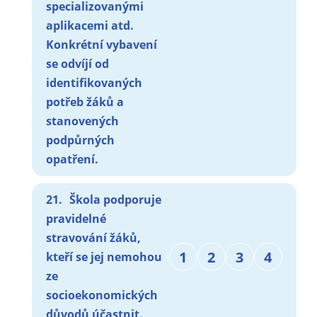
specializovanými
aplikacemi atd.
Konkrétní vybavení
se odvíjí od
identifikovaných
potřeb žáků a
stanovených
podpůrných
opatření.
21.
Škola podporuje
pravidelné
stravování žáků,
1
2
3
4
kteří se jej nemohou
ze
socioekonomických
důvodů účastnit.