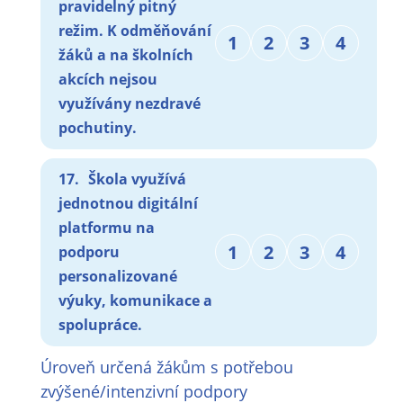
pravidelný pitný
režim. K odměňování
1
2
3
4
žáků a na školních
akcích nejsou
využívány nezdravé
pochutiny.
17.
Škola využívá
jednotnou digitální
platformu na
1
2
3
4
podporu
personalizované
výuky, komunikace a
spolupráce.
Úroveň určená žákům s potřebou
zvýšené/intenzivní podpory