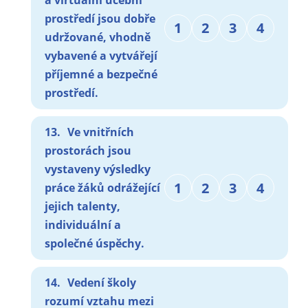
prostředí jsou dobře
1
2
3
4
udržované, vhodně
vybavené a vytvářejí
příjemné a bezpečné
prostředí.
13.
Ve vnitřních
prostorách jsou
vystaveny výsledky
1
2
3
4
práce žáků odrážející
jejich talenty,
individuální a
společné úspěchy.
14.
Vedení školy
rozumí vztahu mezi