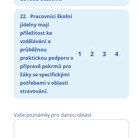
22.
Pracovníci školní
jídelny mají
příležitost ke
vzdělávání a
průběžnou
1
2
3
4
praktickou podporu v
přípravě pokrmů pro
žáky se specifickými
potřebami v oblasti
stravování.
Vaše poznámky pro danou oblast